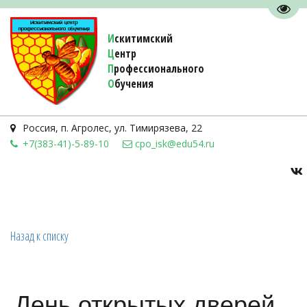
Пере
И
скитимский
Ц
ентр
П
рофессионального
О
бучения 
Россия
,
п. Агролес
,
ул. Тимирязева, 22
+7(383-41)-5-89-10
cpo_isk@edu54.ru
Назад к списку
День открытых дверей