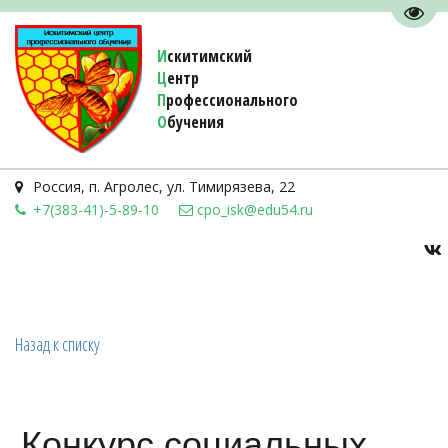
Пере
И
скитимский
Ц
ентр
П
рофессионального
О
бучения 
Россия
,
п. Агролес
,
ул. Тимирязева, 22
+7(383-41)-5-89-10
cpo_isk@edu54.ru
Назад к списку
Конкурс социальных