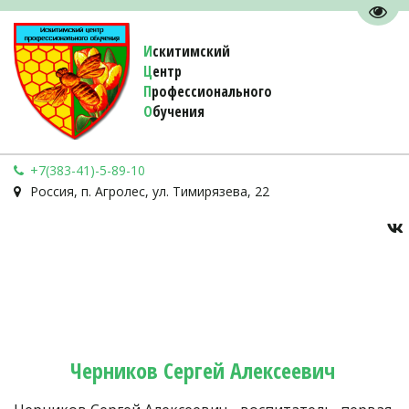
Пере
И
скитимский
Ц
ентр
П
рофессионального
О
бучения 
+7(383-41)-5-89-10
Россия
,
п. Агролес
,
ул. Тимирязева, 22
Черников Сергей Алексеевич