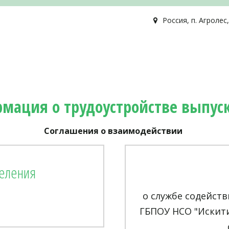
Россия
,
п. Агролес
мация о трудоустройстве выпус
Соглашения о взаимодействии 
селения
о службе содейст
ГБПОУ НСО "Искит