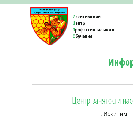
И
скитимский
Ц
ентр
П
рофессионального
О
бучения 
Инфор
Центр занятости на
г. Искитим