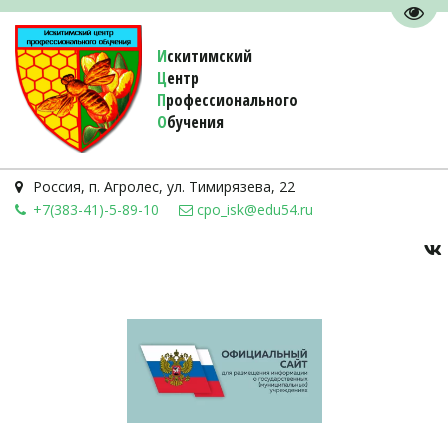
Пере
И
скитимский
Ц
ентр
П
рофессионального
О
бучения 
Россия
,
п. Агролес
,
ул. Тимирязева, 22
+7(383-41)-5-89-10
cpo_isk@edu54.ru