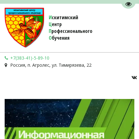
Пере
И
скитимский
Ц
ентр
П
рофессионального
О
бучения 
+7(383-41)-5-89-10
Россия
,
п. Агролес
,
ул. Тимирязева, 22