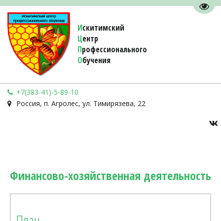
Пере
И
скитимский
Ц
ентр
П
рофессионального
О
бучения 
+7(383-41)-5-89-10
Россия
,
п. Агролес
,
ул. Тимирязева, 22
Финансово-хозяйственная деятельность
План