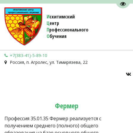
Пере
И
скитимский
Ц
ентр
П
рофессионального
О
бучения 
+7(383-41)-5-89-10
Россия
,
п. Агролес
,
ул. Тимирязева, 22
Фермер
Профессия 35.01.35 Фермер реализуется с 
получением среднего (полного) общего 
образования на базе основного общего 