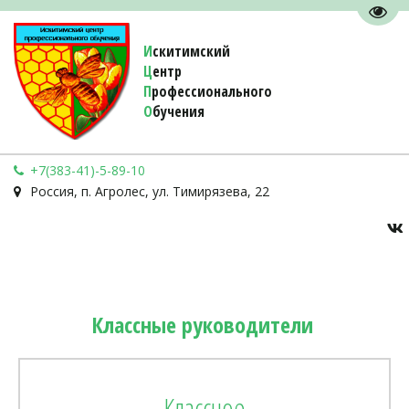
Пере
И
скитимский
Ц
ентр
П
рофессионального
О
бучения 
+7(383-41)-5-89-10
Россия
,
п. Агролес
,
ул. Тимирязева, 22
Классные руководители 
Классное