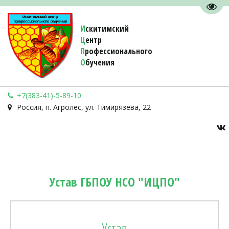
Пере
И
скитимский
Ц
ентр
П
рофессионального
О
бучения 
+7(383-41)-5-89-10
Россия
,
п. Агролес
,
ул. Тимирязева, 22
Устав ГБПОУ НСО "ИЦПО"
Устав