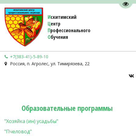
Пере
И
скитимский
Ц
ентр
П
рофессионального
О
бучения 
+7(383-41)-5-89-10
Россия
,
п. Агролес
,
ул. Тимирязева, 22
Образовательные программы 
"Хозяйка (ин) усадьбы"
"Пчеловод"