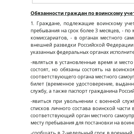
Обязанности граждан по воинскому уче
1. Граждане, подлежащие воинскому учет
пребывания на срок более 3 месяцев, - по
комиссариатов, - в органах местного с
внешней разведки Российской Федерации 
указанных федеральных органах исполнит
-являться в установленные время и место
состоят, но обязаны состоять на воинск
соответствующего органа местного самоуп
билет (временное удостоверение, выдан
службу, а также паспорт гражданина Росс
-явиться при увольнении с военной слу
списков личного состава воинской части
соответствующий орган местного самоупр
месту пребывания для постановки на воин
-сообщать в 2-недельный срок в военный 