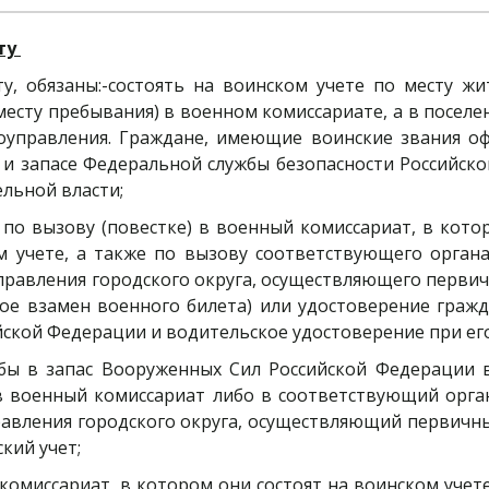
ту
у, обязаны:-состоять на воинском учете по месту ж
 месту пребывания) в военном комиссариате, а в поселе
амоуправления. Граждане, имеющие воинские звания 
и запасе Федеральной службы безопасности Российской
ельной власти;
 по вызову (повестке) в военный комиссариат, в кото
ом учете, а также по вызову соответствующего орган
равления городского округа, осуществляющего первич
ное взамен военного билета) или удостоверение граж
ийской Федерации и водительское удостоверение при ег
жбы в запас Вооруженных Сил Российской Федерации в
 в военный комиссариат либо в соответствующий орга
авления городского округа, осуществляющий первичный
ский учет;
комиссариат, в котором они состоят на воинском учет