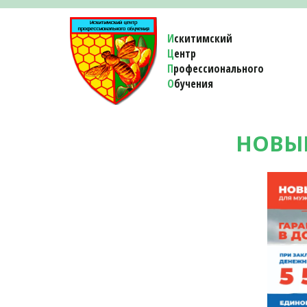
И
скитимский
Ц
ентр
П
рофессионального
О
бучения 
НОВЫ