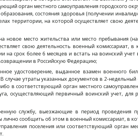
вующий орган местного самоуправления городского ок
 образования, состояния здоровья (получении инвалидн
елах территории, на которой осуществляет свою деят
 на новое место жительства или место пребывания (на
ствляет свою деятельность военный комиссариат, в к
и на срок более 6 месяцев и встать на воинский учет
 возвращении в Российскую Федерацию;
нное удостоверение, выданное взамен военного биле
В случае утраты указанных документов в 2-недельный 
 либо в соответствующий орган местного самоуправле
руга, осуществляющий первичный воинский учет, для 
оенную службу, выезжающие в период проведения пр
 лично сообщить об этом в военный комиссариат, в ко
правления поселения или соответствующий орган мес
т.