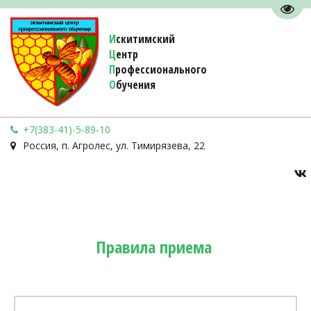
Пере
И
скитимский
Ц
ентр
П
рофессионального
О
бучения 
+7(383-41)-5-89-10
Россия
,
п. Агролес
,
ул. Тимирязева, 22
Правила приема