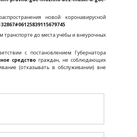
аспространения новой коронавирусной
=132867#06125839115679745
м транспорте до места учёбы и внеурочных
ветствии с постановлением Губернатора
тное средство
граждан, не соблюдающих
вание (отказывать в обслуживании) вне