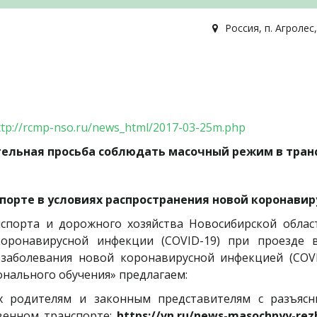
Россия
,
п. Агролес
ttp://rcmp-nso.ru/news_html/2017-03-25m.php
ельная просьба соблюдать масочный режим в тран
орте в условиях распространения новой коронавиру
спорта и дорожного хозяйства Новосибирской област
коронавирусной инфекции (COVID-19) при проезде 
заболевания новой коронавирусной инфекцией (COV
нального обучения» предлагаем:
х родителям и законным представителям с разъяс
венном транспорте;
https://vn.ru/news-masochnyy-re