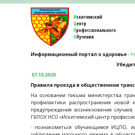
И
скитимский
Ц
ентр
П
рофессионального
О
бучения 
Информационный портал о здоровье
 - 
h
Убедит
 07.10.2020
Правила проезда в общественном трансп
На основании письма министерства тран
профилактики распространения новой 
предупреждения возникновения случаев 
ГБПОУ НСО «Искитимский центр профессио
· познакомиться обучающимся ИЦПО, и
соблюдения масочного режима в общест