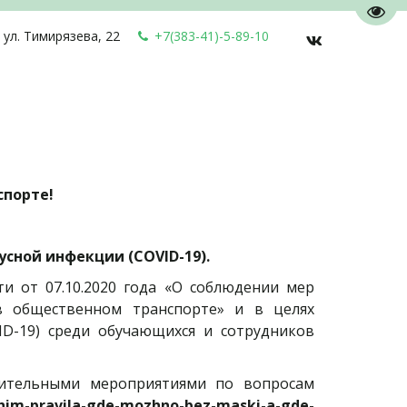
Пере
,
ул. Тимирязева, 22
+7(383-41)-5-89-10
спорте!
сной инфекции (COVID-19).
и от 07.10.2020 года «О соблюдении мер
в общественном транспорте» и в целях
ID-19) среди обучающихся и сотрудников
нительными мероприятиями по вопросам
zhim-pravila-gde-mozhno-bez-maski-a-gde-