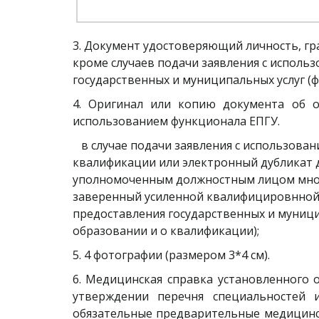
3. Документ удостоверяющий личность, гра
кроме случаев подачи заявления с испол
государственных и муниципальных услуг (ф
4. Оригинал или копию документа об о
использованием функционала ЕПГУ.
   в случае подачи заявления с использованием функционала ЕПГУ: копию документа об образовании и (или) документа об образовании и о 
квалификации или электронный дубликат д
уполномоченным должностным лицом много
заверенный усиленной квалифицировнной
предоставления государственных и муницип
образовании и о квалификации);
5. 4 фотографии (размером 3*4 см).
6. Медицинская справка установленного 
утверждении перечня специальностей
обязательные предварительные медицинск