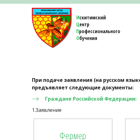
И
скитимский
Ц
ентр
П
рофессионального
О
бучения 
При подаче заявления (на русском язы
предъявляет следующие документы:
Граждане
Российской Федерации:
1.Заявление
Фермер