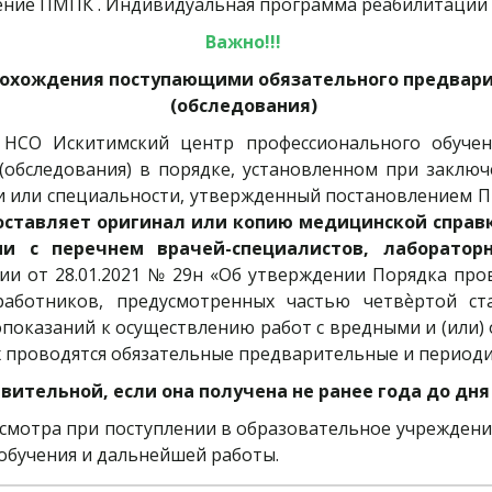
чение ПМПК . Индивидуальная программа реабилитации (
Важно!!! 
охождения поступающими обязательного предварит
(обследования) 
 НСО Искитимский центр профессионального обучен
обследования) в порядке, установленном при заключ
 или специальности, утвержденный постановлением П
ставляет оригинал или копию медицинской справ
ии с перечнем врачей-специалистов, лаборатор
и от 28.01.2021 № 29н «Об утверждении Порядка про
аботников, предусмотренных частью четвѐртой ст
показаний к осуществлению работ с вредными и (или
х проводятся обязательные предварительные и период
вительной, если она получена не ранее года до дн
мотра при поступлении в образовательное учреждение 
обучения и дальнейшей работы.