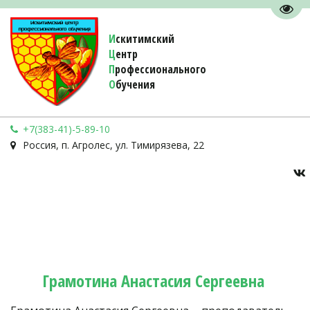
Пере
И
скитимский
Ц
ентр
П
рофессионального
О
бучения 
+7(383-41)-5-89-10
Россия
,
п. Агролес
,
ул. Тимирязева, 22
Грамотина Анастасия Сергеевна 