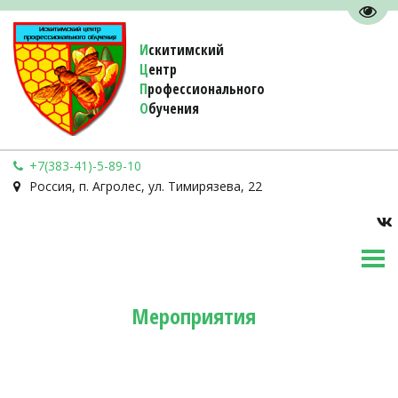
Пере
И
скитимский
Ц
ентр
П
рофессионального
О
бучения 
+7(383-41)-5-89-10
Россия
,
п. Агролес
,
ул. Тимирязева, 22
Мероприятия