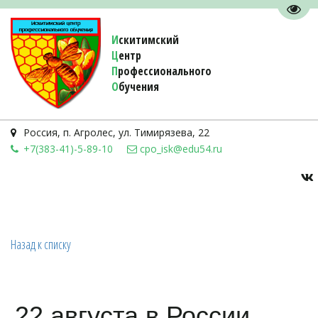
Пере
И
скитимский
Ц
ентр
П
рофессионального
О
бучения 
Россия
,
п. Агролес
,
ул. Тимирязева, 22
+7(383-41)-5-89-10
cpo_isk@edu54.ru
Назад к списку
22 августа в России