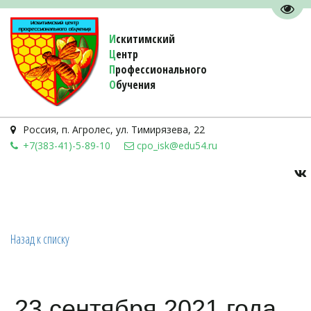
Пере
И
скитимский
Ц
ентр
П
рофессионального
О
бучения 
Россия
,
п. Агролес
,
ул. Тимирязева, 22
+7(383-41)-5-89-10
cpo_isk@edu54.ru
Назад к списку
23 сентября 2021 года,