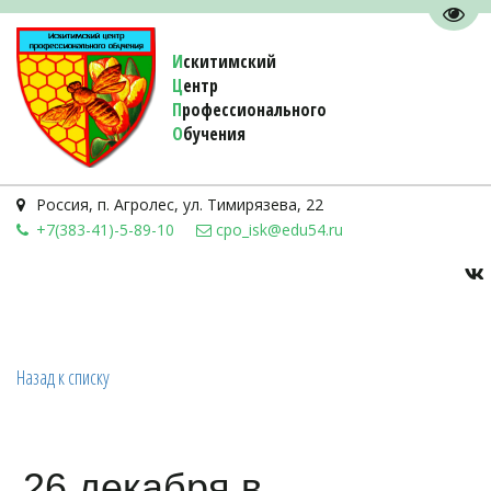
Пере
И
скитимский
Ц
ентр
П
рофессионального
О
бучения 
Россия
,
п. Агролес
,
ул. Тимирязева, 22
+7(383-41)-5-89-10
cpo_isk@edu54.ru
Назад к списку
26 декабря в