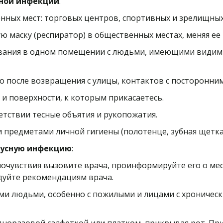
сной инфекции
.
ных мест: торговых центров, спортивных и зрелищных 
маску (респиратор) в общественных местах, меняя ее 
ывания в одном помещении с людьми, имеющими видимы
о после возвращения с улицы, контактов с посторонн
 и поверхности, к которым прикасаетесь.
тствии тесные объятия и рукопожатия.
предметами личной гигиены (полотенце, зубная щетк
русную инфекцию
:
очувствия вызовите врача, проинформируйте его о мес
едуйте рекомендациям врача.
ми людьми, особенно с пожилыми и лицами с хроническ
норазовой салфеткой или платком, прикрывая рот. При 