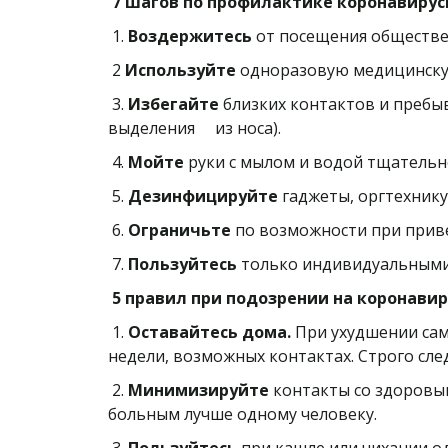
7 шагов по профилактике коронавиру
1.
Воздержитесь
от посещения обществен
2
Используйте
одноразовую медицинскую 
3.
Избегайте
близких контактов и преб
выделения из носа).
4.
Мойте
руки с мылом и водой тщательн
5.
Дезинфицируйте
гаджеты, оргтехнику
6.
Ограничьте
по возможности при приве
7.
Пользуйтесь
только индивидуальными 
5 правил при подозрении на коронави
1.
Оставайтесь дома.
При ухудшении сам
недели, возможных контактах. Строго сл
2.
Минимизируйте
контакты со здоровы
больным лучше одному человеку.
3.
Пользуйтесь
при кашле или чихании од