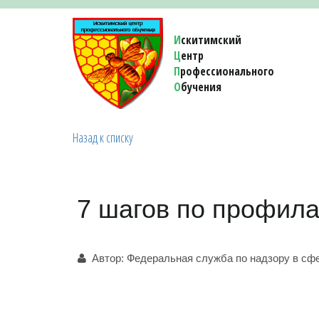
И
скитимский
Ц
ентр
П
рофессионального
О
бучения 
Назад к списку
7 шагов по профила
Автор:
Федеральная служба по надзору в сфе