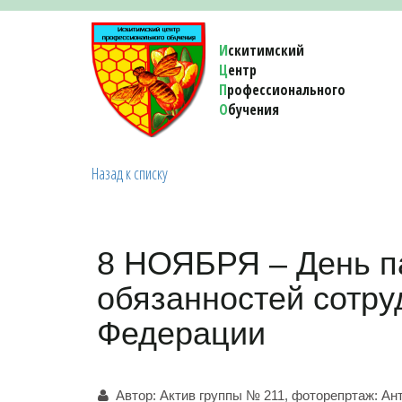
И
скитимский
Ц
ентр
П
рофессионального
О
бучения 
Назад к списку
8 НОЯБРЯ – День п
обязанностей сотру
Федерации
Автор:
Актив группы № 211, фоторепртаж: Ан