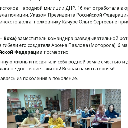
 истоков Народной милиции ДНР, 16 лет отработала в о
ла полиции. Указом Президента Российской Федерации о
инского долга, полковнику Качуре Ольге Сергеевне пр
 Воха)
заместитель командира разведывательной роты.
гибели его создателя Арсена Павлова (Моторола), 6 ма
ийской Федерации
посмертно.
нную жизнь и посвятили себя родной земле с честью и
главное достояние – жизнь! Вечная память героям!!!
аваясь из поколения в поколение.