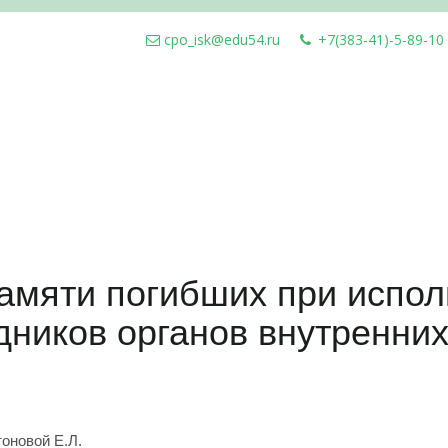
cpo_isk@edu54.ru
+7(383-41)-5-89-10
амяти погибших при испо
дников органов внутренних
тоновой Е.Л.