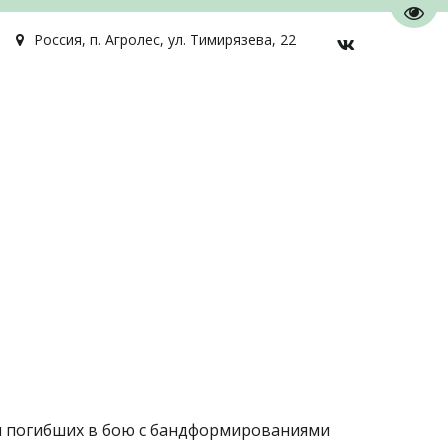
Пере
Россия
,
п. Агролес
,
ул. Тимирязева, 22
ки погибших в бою с бандформированиями