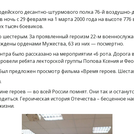
ардейского десантно-штурмового полка 76-й воздушно
ночь с 29 февраля на 1 марта 2000 года на высоте 776
ух тысяч боевиков.
о шестерым. За проявленный героизм 22-м военнослуж
раждены орденами Мужества, 63 из них — посмертно.
тра было рассказано на мероприятии «6 рота. Дорога в
 провели ребята лекторской группы Попова Ксения и Фе
был предложен просмотр фильма «Время героев. Шеста
я.
не героев — во всей России помнят. Они так и останутс
рдиться. Героическая история Отечества – бесценное н
жизни.