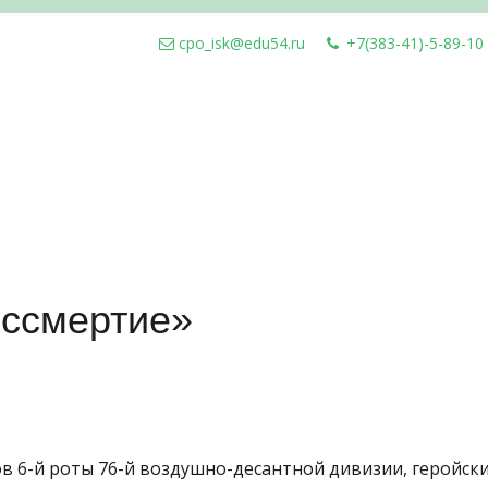
cpo_isk@edu54.ru
+7(383-41)-5-89-10
ессмертие»
ов 6-й роты 76-й воздушно-десантной дивизии, геройс