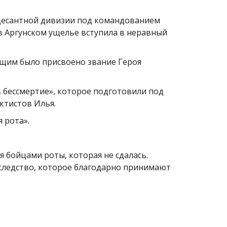
-десантной дивизии под командованием
 в Аргунском ущелье вступила в неравный
ащим было присвоено звание Героя
 бессмертие», которое подготовили под
октистов Илья.
я рота».
я бойцами роты, которая не сдалась.
аследство, которое благодарно принимают