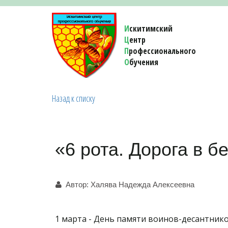
И
скитимский
Ц
ентр
П
рофессионального
О
бучения 
Назад к списку
«6 рота. Дорога в б
Автор:
Халява Надежда Алексеевна
1 марта - День памяти воинов-десантник