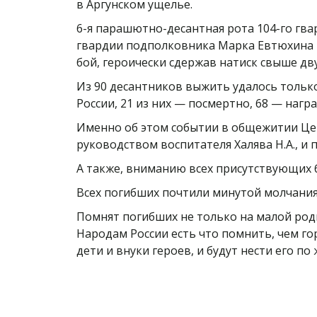
в Аргунском ущелье.
6-я парашютно-десантная рота 104-го гв
гвардии подполковника Марка Евтюхина в 
бой, героически сдержав натиск свыше дв
Из 90 десантников выжить удалось тольк
России, 21 из них — посмертно, 68 — наг
Именно об этом событии в общежитии Цен
руководством воспитателя Халява Н.А., и
А также, вниманию всех присутствующих 
Всех погибших почтили минутой молчани
Помнят погибших не только на малой роди
Народам России есть что помнить, чем го
дети и внуки героев, и будут нести его по 