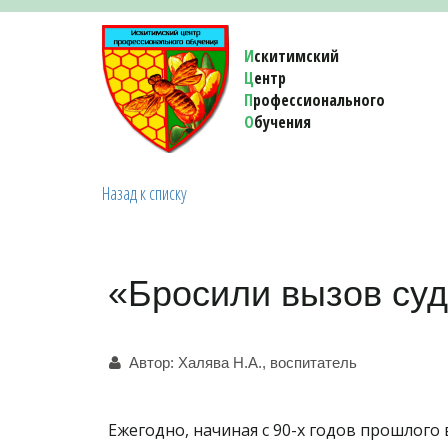
И
скитимский
Ц
ентр
П
рофессионального
О
бучения 
Назад к списку
«Бросили вызов суд
Автор:
Халява Н.А., воспитатель
Ежегодно, начиная с 90-х годов прошлого