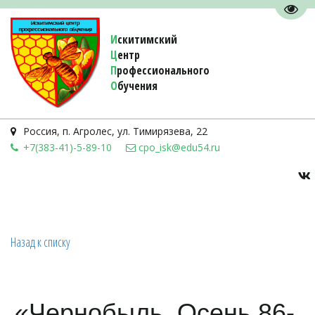
Пере
И
скитимский
Ц
ентр
П
рофессионального
О
бучения 
Россия
,
п. Агролес
,
ул. Тимирязева, 22
+7(383-41)-5-89-10
cpo_isk@edu54.ru
Назад к списку
«Чернобыль. Осень 86-