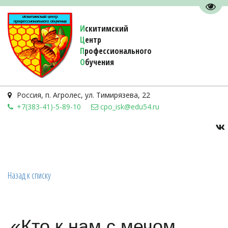
Пере
И
скитимский
Ц
ентр
П
рофессионального
О
бучения 
Россия
,
п. Агролес
,
ул. Тимирязева, 22
+7(383-41)-5-89-10
cpo_isk@edu54.ru
Назад к списку
«Кто к нам с мечом