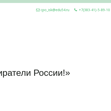
cpo_isk@edu54.ru
+7(383-41)-5-89-10
ратели России!»