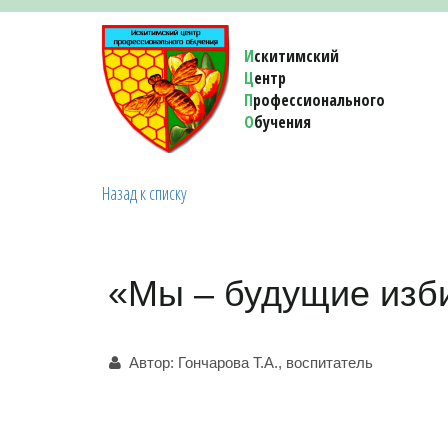
И
скитимский
Ц
ентр
П
рофессионального
О
бучения 
Назад к списку
«Мы – будущие изби
Автор:
Гончарова Т.А., воспитатель