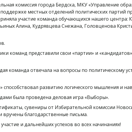
тельная комиссия города Бердска, МКУ «Управление об
поддержке местных отделений политических партий пр
 приняла участие команда обучающихся нашего центра:
льиных Алина, Кудрявцева Снежана, Головценова Крист
ов.
ники команд представили свои «партии» и «кандидатов
дая команда отвечала на вопросы по политическому ус
» способствовал развитию логического мышления и нав
дами была проведена деловая игра «Выборы».
тификаты, сувениры от Избирательной комиссии Новоси
и вручены благодарственные письма.
 участие и дальнейших успехов во всех начинаниях!