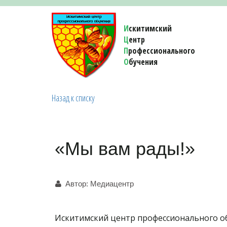
И
скитимский
Ц
ентр
П
рофессионального
О
бучения 
Назад к списку
«Мы вам рады!»
Автор:
Медиацентр
Искитимский центр профессионального об