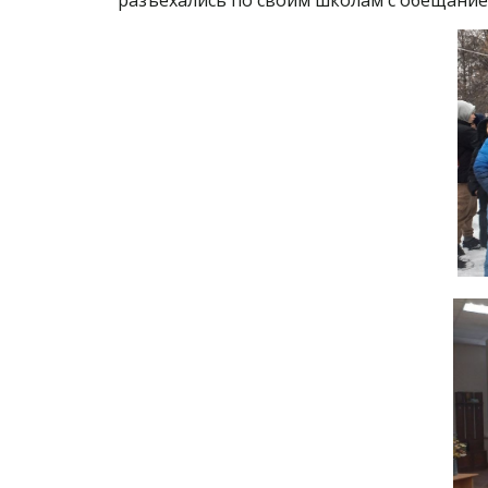
разъехались по своим школам с обещанием