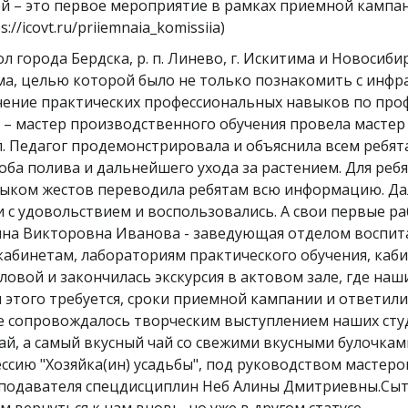
 – это первое мероприятие в рамках приемной кампани
//icovt.ru/priiemnaia_komissiia)
 города Бердска, р. п. Линево, г. Искитима и Новосиби
а, целью которой было не только познакомить с инфр
чение практических профессиональных навыков по проф
– мастер производственного обучения провела мастер 
. Педагог продемонстрировала и объяснила всем ребя
особа полива и дальнейшего ухода за растением. Для ре
языком жестов переводила ребятам всю информацию. Да
 с удовольствием и воспользовались. А свои первые ра
на Викторовна Иванова - заведующая отделом воспита
 кабинетам, лабораториям практического обучения, ка
оловой и закончилась экскурсия в актовом зале, где на
я этого требуется, сроки приемной кампании и ответили
 сопровождалось творческим выступлением наших студе
чай, а самый вкусный чай со свежими вкусными булочка
ссию "Хозяйка(ин) усадьбы", под руководством мастер
еподавателя спецдисциплин Неб Алины Дмитриевны.Сыт