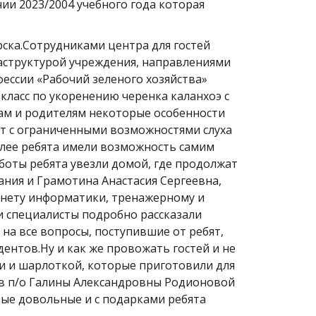
и 2023/2004 учебного года которая
рска.Сотрудниками центра для гостей
аструктурой учреждения, направлениями
ессии «Рабочий зеленого хозяйства»
класс по укоренению черенка каланхоэ с
там и родителям некоторые особенности
бят с ограниченными возможностями слуха
лее ребята имели возможность самим
боты ребята увезли домой, где продолжат
ния и Грамотина Анастасия Сергеевна,
бинету информатики, тренажерному и
ши специалисты подробно рассказали
 на все вопросы, поступившие от ребят,
нтов.Ну и как же провожать гостей и не
ми и шарлоткой, которые приготовили для
ов п/о Галины Александровны Родионовой
ые довольные и с подарками ребята