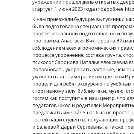
учреждении прошел день открытых дверей
стартует 1 июня 2023 года (подробнее https:
К нам приезжали будущие выпускники школ
была подготовлена специальная программ
профессиональной подготовки, но и полу
программа. Анастасия Викторовна Эйхман 
соблюдением всех агрономических правил
процесса укоренения, состава грунта, сп
психолог Сафонова Наталья Алексеевна 
попробовать укоренить растение, чем они
ухаживать за этим красивым цветком.Ири
провели для ребят экскурсию по учебным
спортивному залу, библиотеки, музею, ст
гостям как поступить в наш центр, что дл
педагогов школ и родителей.Мероприятие
предложить им чай? У нас был не просто 
гостей наши студенты, получающие профе
и Балаевой Дарьи Сергеевны, а также пр