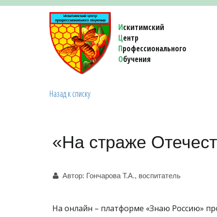
И
скитимский
Ц
ентр
П
рофессионального
О
бучения 
Назад к списку
«На страже Отечес
Автор:
Гончарова Т.А., воспитатель
На онлайн – платформе «Знаю Россию» про