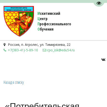
Пере
И
скитимский
Ц
ентр
П
рофессионального
О
бучения 
Россия
,
п. Агролес
,
ул. Тимирязева, 22
+7(383-41)-5-89-10
cpo_isk@edu54.ru
Назад к списку
«Потребительская