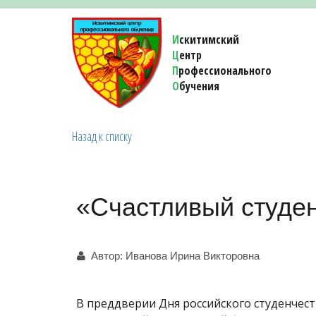
И
скитимский
Ц
ентр
П
рофессионального
О
бучения 
Назад к списку
«Счастливый студен
Автор:
Иванова Ирина Викторовна
В преддверии Дня российского студенче