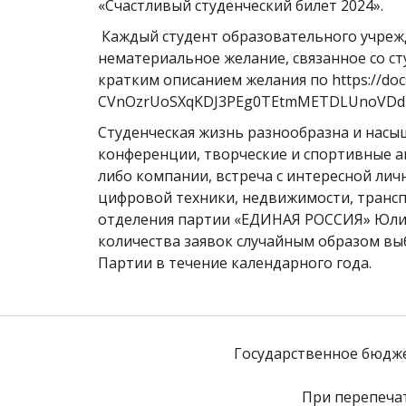
«Счастливый студенческий билет 2024».
Каждый студент образовательного учрежд
нематериальное желание, связанное со сту
кратким описанием желания по https://doc
CVnOzrUoSXqKDJ3PEg0TEtmMETDLUnoVDd7r
Студенческая жизнь разнообразна и насыщ
конференции, творческие и спортивные а
либо компании, встреча с интересной лич
цифровой техники, недвижимости, трансп
отделения партии «ЕДИНАЯ РОССИЯ» Юлия 
количества заявок случайным образом выб
Партии в течение календарного года.
Государственное бюдж
При перепечат