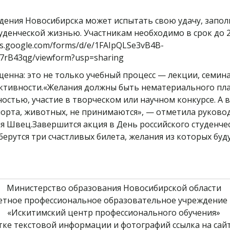
ения Новосибирска может испытать свою удачу, запол
денческой жизнью. Участникам необходимо в срок до 23
s.google.com/forms/d/e/1FAIpQLSe3vB4B-
B43qg/viewform?usp=sharing
енна: это не только учебный процесс — лекции, семин
ктивности.«Желания должны быть нематериального план
ностью, участие в творческом или научном конкурсе. А 
орта, животных, не принимаются», — отметила руково
Швец.Завершится акция в День российского студенчест
ерутся три счастливых билета, желания из которых бу
Министерство образования Новосибирской области 
етное профессиональное образовательное учреждение 
«Искитимский центр профессионального обучения» 
ке текстовой информации и фотографий ссылка на сайт