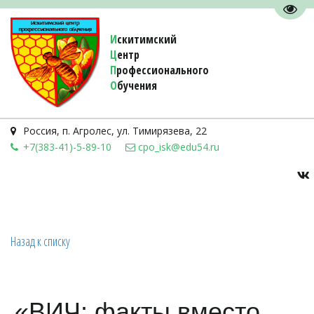
Пере
И
скитимский
Ц
ентр
П
рофессионального
О
бучения 
Россия
,
п. Агролес
,
ул. Тимирязева, 22
+7(383-41)-5-89-10
cpo_isk@edu54.ru
Назад к списку
«ВИЧ: факты вместо