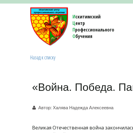
И
скитимский
Ц
ентр
П
рофессионального
О
бучения 
Назад к списку
«Война. Победа. П
Автор:
Халява Надежда Алексеевна
Великая Отечественная война закончилась