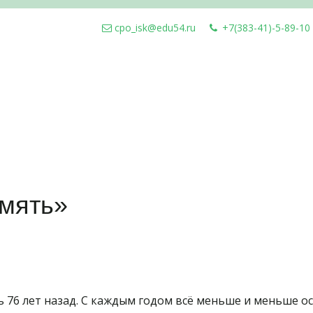
cpo_isk@edu54.ru
+7(383-41)-5-89-10
амять»
 76 лет назад. С каждым годом всё меньше и меньше ос