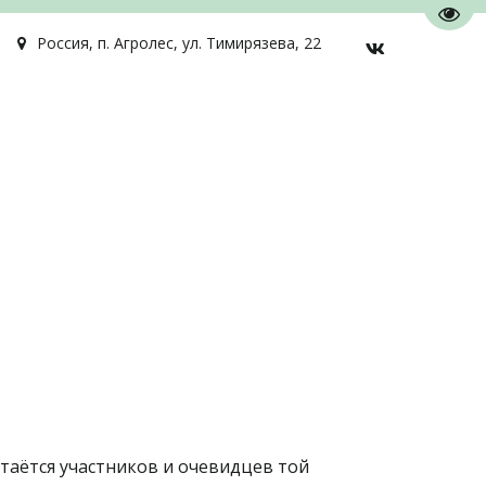
Пере
Россия
,
п. Агролес
,
ул. Тимирязева, 22
таётся участников и очевидцев той