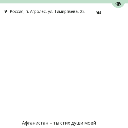
Пере
Россия
,
п. Агролес
,
ул. Тимирязева, 22
Афганистан – ты стих души моей