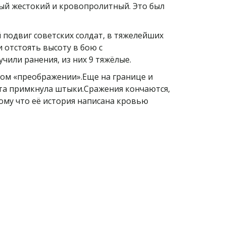
мый жестокий и кровопролитный. Это был
 подвиг советских солдат, в тяжелейших
 отстоять высоту в бою с
чили ранения, из них 9 тяжёлые.
том «преображении».Еще на границе и
ота примкнула штыки.Сражения кончаются,
тому что её история написана кровью