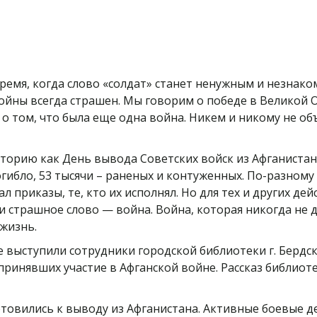
время, когда слово «солдат» станет ненужным и незнак
войны всегда страшен. Мы говорим о победе в Великой 
о том, что была еще одна война. Никем и никому не объ
 историю как День вывода Советских войск из Афганиста
погибло, 53 тысячи – раненых и контуженных. По-разном
ал приказы, те, кто их исполнял. Но для тех и других д
и страшное слово — война. Война, которая никогда не 
 жизнь.
е выступили сотрудники городской библиотеки г. Бердск
 принявших участие в Афганской войне. Рассказ библио
отовились к выводу из Афганистана. Активные боевые д