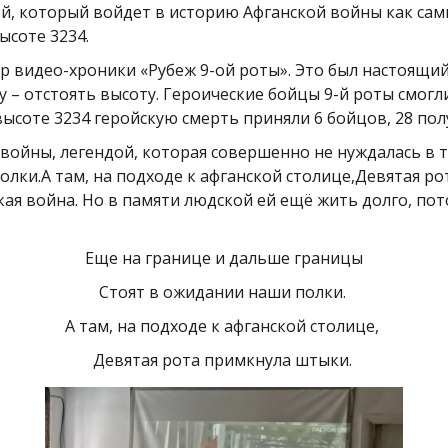
ой, который войдет в историю Афганской войны как са
ысоте 3234.
 видео-хроники «Рубеж 9-ой роты». Это был настоящий
– отстоять высоту. Героические бойцы 9-й роты смогли
соте 3234 геройскую смерть приняли 6 бойцов, 28 полу
 войны, легендой, которая совершенно не нуждалась в 
лки.А там, на подходе к афганской столице,Девятая р
ская война. Но в памяти людской ей ещё жить долго, по
Еще на границе и дальше границы
Стоят в ожидании наши полки.
А там, на подходе к афганской столице,
Девятая рота примкнула штыки.