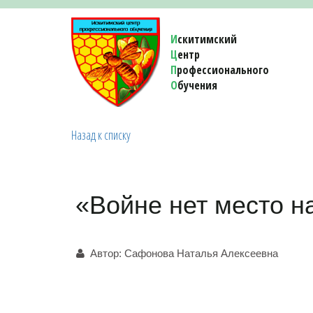
И
скитимский
Ц
ентр
П
рофессионального
О
бучения 
Назад к списку
«Войне нет место н
Автор:
Сафонова Наталья Алексеевна