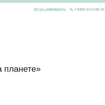
cpo_isk@edu54.ru
+7(383-41)-5-89-10
а планете»