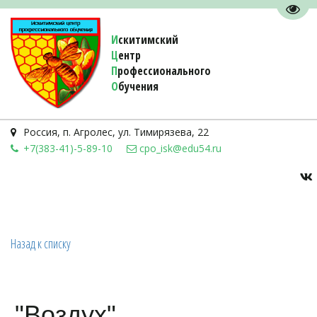
Пере
И
скитимский
Ц
ентр
П
рофессионального
О
бучения 
Россия
,
п. Агролес
,
ул. Тимирязева, 22
+7(383-41)-5-89-10
cpo_isk@edu54.ru
Назад к списку
"Воздух"