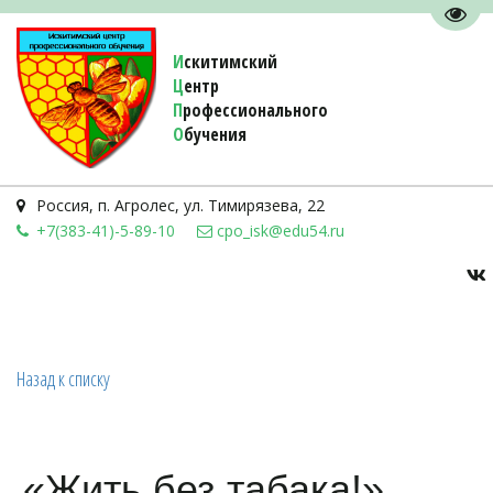
Пере
И
скитимский
Ц
ентр
П
рофессионального
О
бучения 
Россия
,
п. Агролес
,
ул. Тимирязева, 22
+7(383-41)-5-89-10
cpo_isk@edu54.ru
Назад к списку
«Жить без табака!»