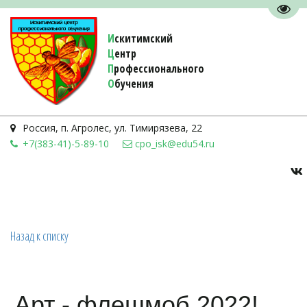
Пере
И
скитимский
Ц
ентр
П
рофессионального
О
бучения 
Россия
,
п. Агролес
,
ул. Тимирязева, 22
+7(383-41)-5-89-10
cpo_isk@edu54.ru
Назад к списку
Арт - флешмоб 2022!