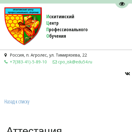
Пере
И
скитимский
Ц
ентр
П
рофессионального
О
бучения 
Россия
,
п. Агролес
,
ул. Тимирязева, 22
+7(383-41)-5-89-10
cpo_isk@edu54.ru
Назад к списку
Аттестация