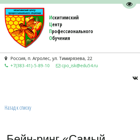
Пере
И
скитимский
Ц
ентр
П
рофессионального
О
бучения 
Россия
,
п. Агролес
,
ул. Тимирязева, 22
+7(383-41)-5-89-10
cpo_isk@edu54.ru
Назад к списку
Бейн-ринг «Самый