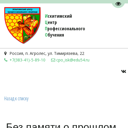
Пере
И
скитимский
Ц
ентр
П
рофессионального
О
бучения 
Россия
,
п. Агролес
,
ул. Тимирязева, 22
+7(383-41)-5-89-10
cpo_isk@edu54.ru
Назад к списку
Без памяти о прошлом