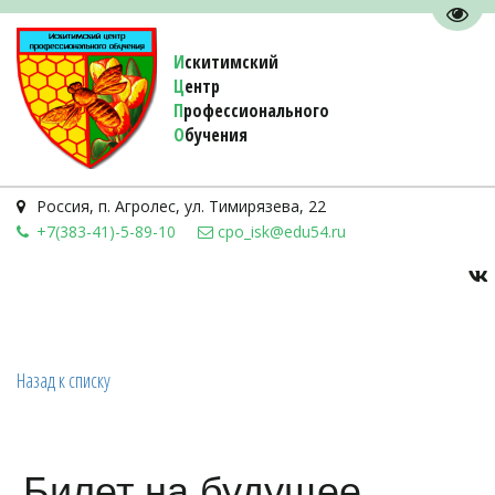
Пере
И
скитимский
Ц
ентр
П
рофессионального
О
бучения 
Россия
,
п. Агролес
,
ул. Тимирязева, 22
+7(383-41)-5-89-10
cpo_isk@edu54.ru
Назад к списку
Билет на будущее