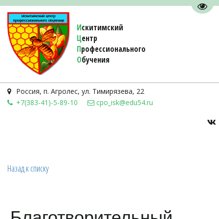
Пере
И
скитимский
Ц
ентр
П
рофессионального
О
бучения 
Россия
,
п. Агролес
,
ул. Тимирязева, 22
+7(383-41)-5-89-10
cpo_isk@edu54.ru
Назад к списку
Благотворительный