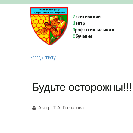
И
скитимский
Ц
ентр
П
рофессионального
О
бучения 
Назад к списку
Будьте осторожны!!!
Автор:
Т. А. Гончарова