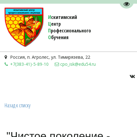
Пере
И
скитимский
Ц
ентр
П
рофессионального
О
бучения 
Россия
,
п. Агролес
,
ул. Тимирязева, 22
+7(383-41)-5-89-10
cpo_isk@edu54.ru
Назад к списку
"Чистое поколение -