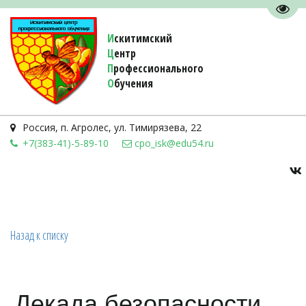
Пере
И
скитимский
Ц
ентр
П
рофессионального
О
бучения 
Россия
,
п. Агролес
,
ул. Тимирязева, 22
+7(383-41)-5-89-10
cpo_isk@edu54.ru
Назад к списку
Декада безопасности