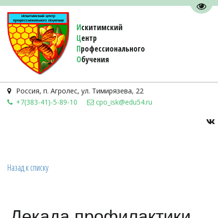
Пере
И
скитимский
Ц
ентр
П
рофессионального
О
бучения 
Россия
,
п. Агролес
,
ул. Тимирязева, 22
+7(383-41)-5-89-10
cpo_isk@edu54.ru
Назад к списку
Декада профилактики