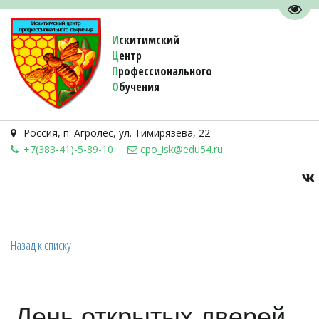
Пере
И
скитимский
Ц
ентр
П
рофессионального
О
бучения 
Россия
,
п. Агролес
,
ул. Тимирязева, 22
+7(383-41)-5-89-10
cpo_isk@edu54.ru
Назад к списку
День открытых дверей