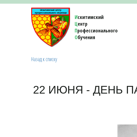
И
скитимский
Ц
ентр
П
рофессионального
О
бучения 
Назад к списку
22 ИЮНЯ - ДЕНЬ 