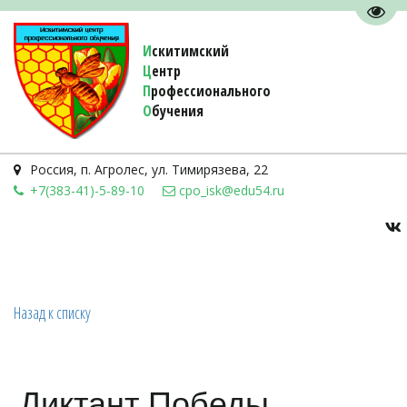
Пере
И
скитимский
Ц
ентр
П
рофессионального
О
бучения 
Россия
,
п. Агролес
,
ул. Тимирязева, 22
+7(383-41)-5-89-10
cpo_isk@edu54.ru
Назад к списку
Диктант Победы