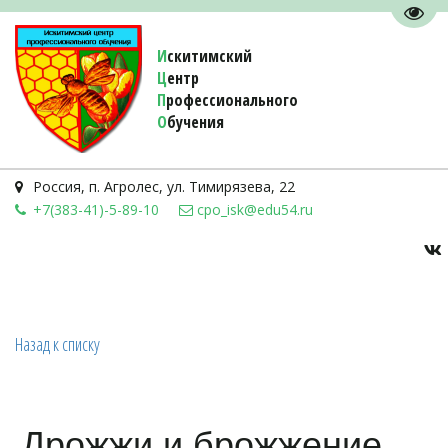
Пере
И
скитимский
Ц
ентр
П
рофессионального
О
бучения 
Россия
,
п. Агролес
,
ул. Тимирязева, 22
+7(383-41)-5-89-10
cpo_isk@edu54.ru
Назад к списку
Дрожжи и брожжение